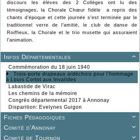
discours les élèves des 2 Collèges ont lu des
témoignages, la Chorale Chœur fidèle a repris des
chants d’époque et cette journée s’est terminée par le
traditionnel verre de l’amitié, le club de danse de
Roiffieux, la Chorale et le trio musette qui assuraient
l’animation.
Infos Départementales

Commémoration du 18 juin 1940
Trois-porte drapeaux ardéchois pour l'hommage
à Louis Cortot aux Invalides
Labastide de Virac
Les chemins de la mémoire
Congrès départemental 2017 à Annonay
Disparition: Evelynes Guigon
Fiches Pédagogiques

Comité d'Annonay

Comité de Tournon
