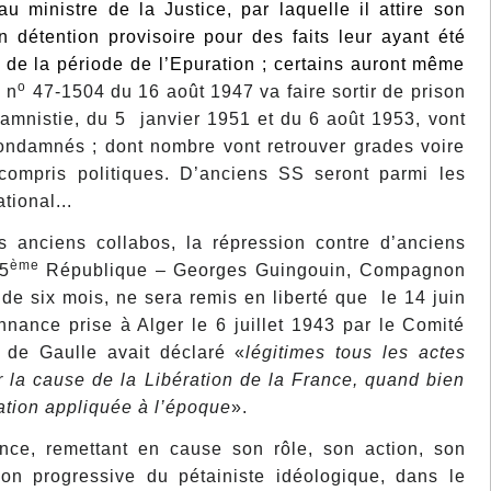
 ministre de la Justice, par laquelle il attire son
n détention provisoire pour des faits leur ayant été
t de la période de l’Epuration ; certains auront même
o
e
n
47-1504 du 16 août 1947 va faire sortir de prison
’amnistie, du 5 janvier 1951 et du 6 août 1953, vont
condamnés ; dont nombre vont retrouver grades voire
 compris politiques. D’anciens SS seront parmi les
tional...
 anciens collabos, la répression contre d’anciens
ème
 5
République – Georges Guingouin, Compagnon
de six mois, ne sera remis en liberté que le 14 juin
ance prise à Alger le 6 juillet 1943 par le Comité
l de Gaulle avait déclaré «
légitimes tous les actes
r la cause de la Libération de la France, quand bien
lation appliquée à l’époque
».
nce, remettant en cause son rôle, son action, son
ion progressive du pétainiste idéologique, dans le