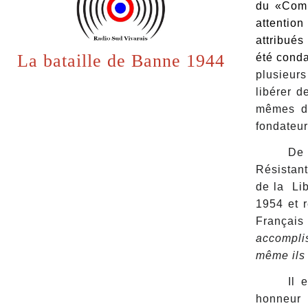
du «Comi
attention
attribués
La bataille de Banne 1944
été conda
plusieurs
libérer 
mêmes dé
fondateur
De 
Résistant
de la Lib
1954 et 
Français
accomplis
même ils 
Il 
honneur 