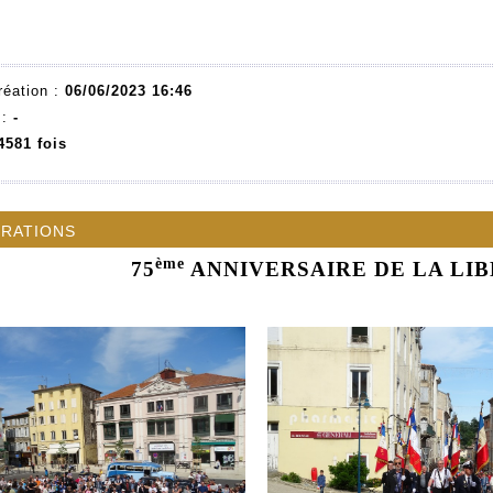
réation :
06/06/2023 16:46
 :
-
4581 fois
rations
ème
75
ANNIVERSAIRE DE LA LI