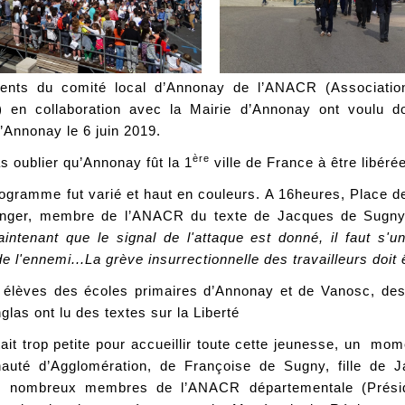
ents du comité local d’Annonay de l’ANACR (Associatio
) en collaboration avec la Mairie d’Annonay ont voulu do
d’Annonay le 6 juin 2019.
ère
as oublier qu’Annonay fût la 1
ville de France à être libéré
ogramme fut varié et haut en couleurs. A 16heures, Place de
nger, membre de l’ANACR du texte de Jacques de Sugny
Maintenant que le signal de l'attaque est donné, il faut s'
e l'ennemi...La grève insurrectionnelle des travailleurs doit 
s élèves des écoles primaires d’Annonay et de Vanosc, des
glas ont lu des textes sur la Liberté
tait trop petite pour accueillir toute cette jeunesse, un mo
uté d’Agglomération, de Françoise de Sugny, fille de 
 nombreux membres de l’ANACR départementale (Présiden