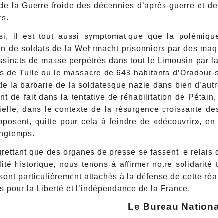
de la Guerre froide des décennies d’après-guerre et de 
rs.
si, il est tout aussi symptomatique que la polémiqu
on de soldats de la Wehrmacht prisonniers par des maq
sinats de masse perpétrés dans tout le Limousin par la 
 de Tulle ou le massacre de 643 habitants d’Oradour-su
de la barbarie de la soldatesque nazie dans bien d’autr
ant de fait dans la tentative de réhabilitation de Pétain
ielle, dans le contexte de la résurgence croissante d
pposent, quitte pour cela à feindre de «découvrir», en
ongtemps.
rettant que des organes de presse se fassent le relais
lité historique, nous tenons à affirmer notre solidar
 sont particulièrement attachés à la défense de cette réa
s pour la Liberté et l’indépendance de la France.
Le Bureau Nation