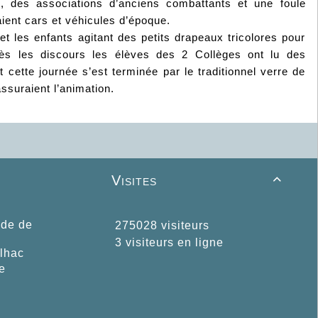
, des associations d’anciens combattants et une foule
ient cars et véhicules d’époque.
t les enfants agitant des petits drapeaux tricolores pour
près les discours les élèves des 2 Collèges ont lu des
cette journée s’est terminée par le traditionnel verre de
assuraient l’animation.
Visites

ide de
275028 visiteurs
3 visiteurs en ligne
ilhac
e