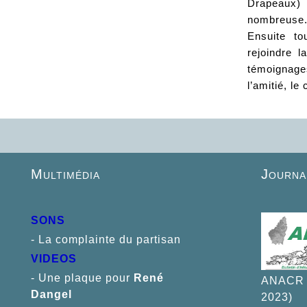
Drapeaux) 
nombreuse. 
Ensuite tou
rejoindre 
témoignages
l’amitié, le
Multimédia
Journa
SONS
- La complainte du partisan
VIDEOS
- Une plaque pour
René
ANACR I
D
angel
2023)