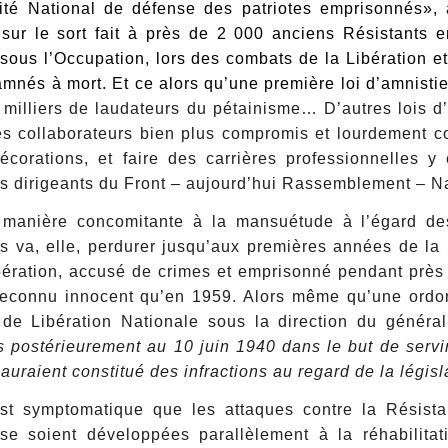
té National de défense des patriotes emprisonnés», au
 sur le sort fait à près de 2 000 anciens Résistants e
 sous l’Occupation, lors des combats de la Libération e
mnés à mort. Et ce alors qu’une première loi d’amnisti
 milliers de laudateurs du pétainisme… D’autres lois d
des collaborateurs bien plus compromis et lourdement 
corations, et faire des carrières professionnelles y
s dirigeants du Front – aujourd’hui Rassemblement – Na
manière concomitante à la mansuétude à l’égard des
s va, elle, perdurer jusqu’aux premières années de la
ération, accusé de crimes et emprisonné pendant près 
reconnu innocent qu’en 1959. Alors même qu’une ordonn
 de Libération Nationale sous la direction du généra
 postérieurement au 10 juin 1940 dans le but de servi
auraient constitué des infractions au regard de la légis
est symptomatique que les attaques contre la Résista
se soient développées parallèlement à la réhabilitat