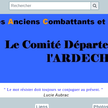
" Le mot résister doit toujours se conjuguer au présent. "
Lucie Aubrac
Liens
Photo