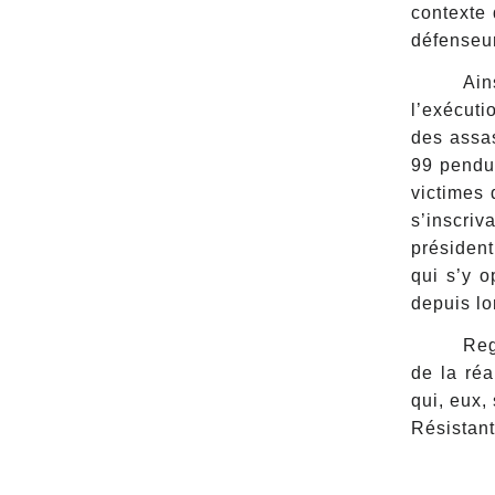
contexte 
défenseu
Ain
l’exécuti
des assas
99 pendus
victimes 
s’inscriv
président
qui s’y o
depuis l
Reg
de la réa
qui, eux,
Résistant