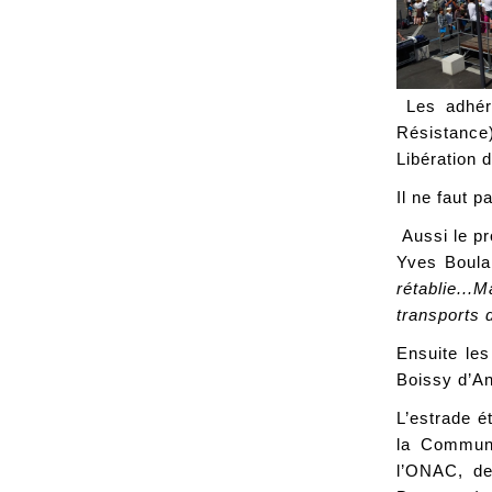
Les adhér
Résistance
Libération 
Il ne faut p
Aussi le pr
Yves Boula
rétablie...
transports d
Ensuite le
Boissy d’An
L’estrade é
la Communa
l’ONAC, de