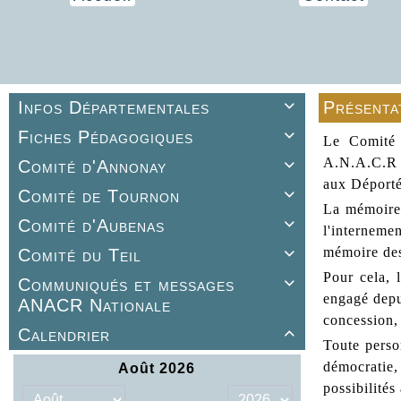
Infos Départementales
Présenta

Fiches Pédagogiques

Le Comité 
A.N.A.C.R ),
Comité d'Annonay

aux Déporté(
Comité de Tournon

La mémoire 
Comité d'Aubenas

l'interneme
mémoire des
Comité du Teil

Pour cela, 
Communiqués et messages

engagé depu
ANACR Nationale
concession, 
Calendrier

Toute perso
démocratie, 
possibilités