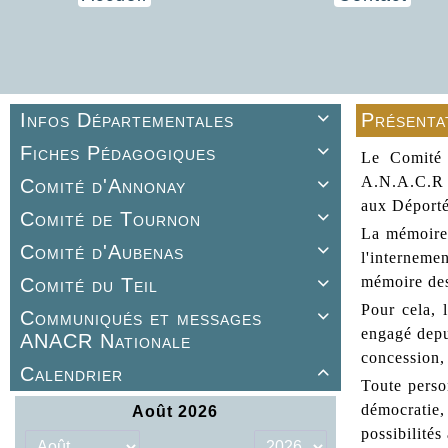
Infos Départementales
Présenta

Fiches Pédagogiques

Le Comité 
A.N.A.C.R ),
Comité d'Annonay

aux Déporté(
Comité de Tournon

La mémoire 
Comité d'Aubenas

l'interneme
mémoire des
Comité du Teil

Pour cela, 
Communiqués et messages

engagé depu
ANACR Nationale
concession, 
Calendrier

Toute perso
démocratie, 
possibilités