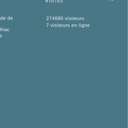
Visites
ide de
274680 visiteurs
7 visiteurs en ligne
ilhac
e