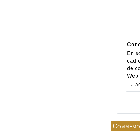
Cond
En so
cadre
de co
Webm
J'a
Commémo