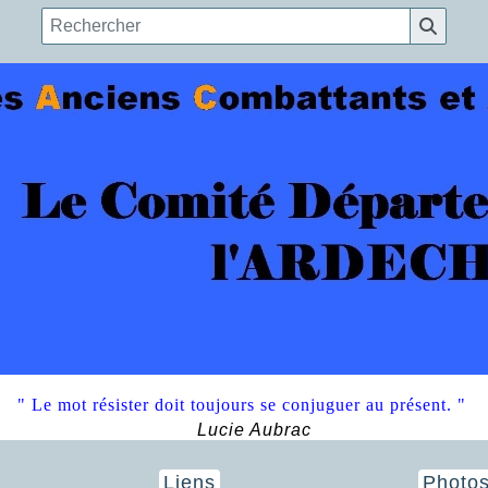
" Le mot résister doit toujours se conjuguer au présent. "
Lucie Aubrac
Liens
Photo