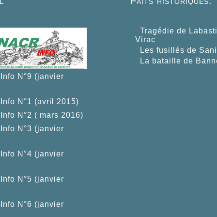
l
Faits historiques.
Tragédie de Labast
Virac
Les fusillés de San
La bataille de Bann
nfo N°9 (janvier
nfo N°1 (avril 2015)
nfo N°2 ( mars 2016)
nfo N°3 (janvier
nfo N°4 (janvier
nfo N°5 (janvier
nfo N°6 (janvier