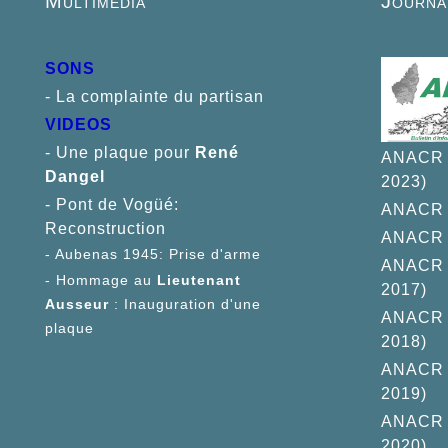
Multimédia
Journa
SONS
- La complainte du partisan
VIDEOS
- Une plaque pour
René
ANACR I
D
angel
2023)
- Pont de Vogüé:
ANACR I
Reconstruction
ANACR I
- Aubenas 1945: Prise d'arme
ANACR I
- Hommage au
Lieutenant
2017)
Ausseur
: Inauguration d'une
ANACR I
plaque
2018)
ANACR I
2019)
ANACR I
2020)