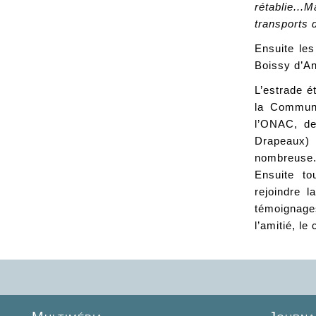
rétablie...
transports d
Ensuite le
Boissy d’An
L’estrade é
la Communa
l’ONAC, de
Drapeaux) 
nombreuse. 
Ensuite tou
rejoindre 
témoignages
l’amitié, le