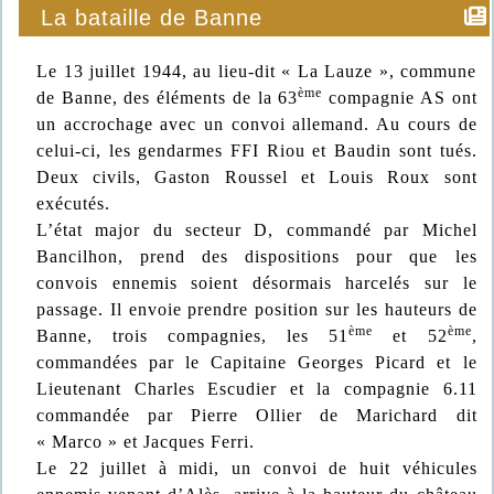
La bataille de Banne
Le 13 juillet 1944, au lieu-dit « La Lauze », commune
ème
de Banne, des éléments de la 63
compagnie AS ont
un accrochage avec un convoi allemand. Au cours de
celui-ci, les gendarmes FFI Riou et Baudin sont tués.
Deux civils, Gaston Roussel et Louis Roux sont
exécutés.
L’état major du secteur D, commandé par Michel
Bancilhon, prend des dispositions pour que les
convois ennemis soient désormais harcelés sur le
passage. Il envoie prendre position sur les hauteurs de
ème
ème
Banne, trois compagnies, les 51
et 52
,
commandées par le Capitaine Georges Picard et le
Lieutenant Charles Escudier et la compagnie 6.11
commandée par Pierre Ollier de Marichard dit
« Marco » et Jacques Ferri.
Le 22 juillet à midi, un convoi de huit véhicules